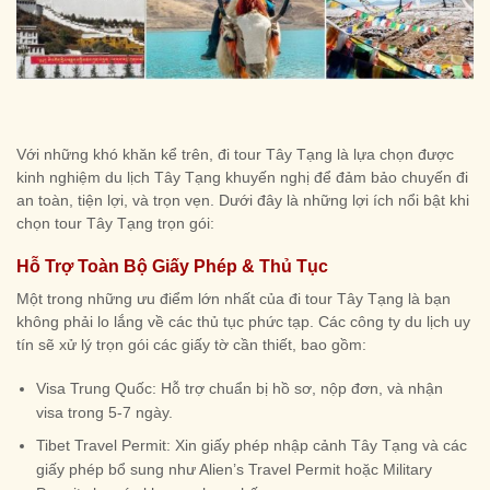
Với những khó khăn kể trên, đi tour Tây Tạng là lựa chọn được
kinh nghiệm du lịch Tây Tạng khuyến nghị để đảm bảo chuyến đi
an toàn, tiện lợi, và trọn vẹn. Dưới đây là những lợi ích nổi bật khi
chọn tour Tây Tạng trọn gói:
Hỗ Trợ Toàn Bộ Giấy Phép & Thủ Tục
Một trong những ưu điểm lớn nhất của đi tour Tây Tạng là bạn
không phải lo lắng về các thủ tục phức tạp. Các công ty du lịch uy
tín sẽ xử lý trọn gói các giấy tờ cần thiết, bao gồm:
Visa Trung Quốc: Hỗ trợ chuẩn bị hồ sơ, nộp đơn, và nhận
visa trong 5-7 ngày.
Tibet Travel Permit: Xin giấy phép nhập cảnh Tây Tạng và các
giấy phép bổ sung như Alien’s Travel Permit hoặc Military