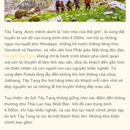
Tây Tạng, được mệnh danh là “nóc nhà của thế giới”, là vùng đất
huyền bí với độ cao trung bình trên 4.000m, nơi hội tụ những
ngọn núi tuyết phủ Himalaya, những hồ nước thiêng liêng như
Yamdrok và Namtso, và nền văn hóa Phật giáo Mật tông độc đáo.
Du lịch Tây Tạng
không chỉ là hành trình khám phá cảnh quan
mà còn là chuyến đi tâm linh sâu sắc, đưa du khách đến gần hơn
với thiên nhiên và con người nơi cao nguyên khắc nghiệt. Từ
cung điện Potala lộng lẫy đến không khí linh thiêng của chùa
Jokhang, Tây Tạng thu hút hàng triệu du khách mỗi năm nhờ vẻ
đẹp nguyên sơ và những lễ hội truyền thống đầy màu sắc.
Tuy nhiên, du lịch Tây Tạng không giống như các điểm đến thông
thường như Thái Lan hay Nhật Bản. Với độ cao trung bình
4.500m, khí hậu khắc nghiệt, và các thủ tục hành chính phức tạp,
du lịch Tây Tạng tự túc là một thách thức lớn. Những khó khăn
chính bao gồm: