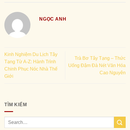
NGỌC ANH
Kinh Nghiệm Du Lịch Tây
Trà Bơ Tây Tạng – Thức
Tạng Từ A-Z: Hành Trình
Uống Đậm Đà Nét Văn Hóa
Chinh Phục Nóc Nhà Thế
Cao Nguyên
Giới
TÌM KIẾM