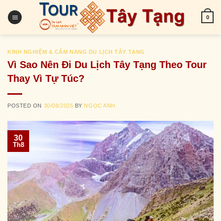
Skip
to
0
content
KINH NGHIỆM & CẨM NANG DU LỊCH TÂY TẠNG
Vì Sao Nên Đi Du Lịch Tây Tạng Theo Tour
Thay Vì Tự Túc?
POSTED ON
30/08/2025
BY
NGỌC ANH
30
Th8