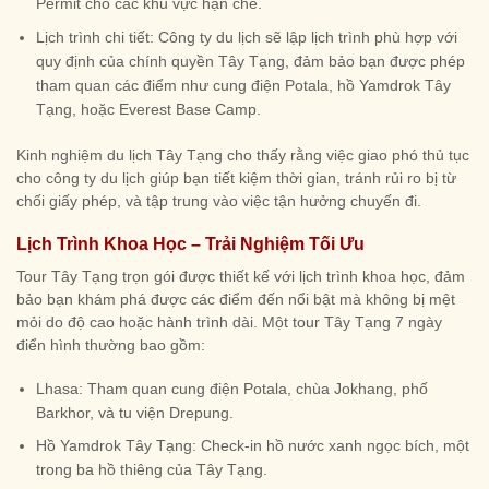
Permit cho các khu vực hạn chế.
Lịch trình chi tiết: Công ty du lịch sẽ lập lịch trình phù hợp với
quy định của chính quyền Tây Tạng, đảm bảo bạn được phép
tham quan các điểm như cung điện Potala, hồ Yamdrok Tây
Tạng, hoặc Everest Base Camp.
Kinh nghiệm du lịch Tây Tạng cho thấy rằng việc giao phó thủ tục
cho công ty du lịch giúp bạn tiết kiệm thời gian, tránh rủi ro bị từ
chối giấy phép, và tập trung vào việc tận hưởng chuyến đi.
Lịch Trình Khoa Học – Trải Nghiệm Tối Ưu
Tour Tây Tạng trọn gói được thiết kế với lịch trình khoa học, đảm
bảo bạn khám phá được các điểm đến nổi bật mà không bị mệt
mỏi do độ cao hoặc hành trình dài. Một tour Tây Tạng 7 ngày
điển hình thường bao gồm:
Lhasa: Tham quan cung điện Potala, chùa Jokhang, phố
Barkhor, và tu viện Drepung.
Hồ Yamdrok Tây Tạng: Check-in hồ nước xanh ngọc bích, một
trong ba hồ thiêng của Tây Tạng.