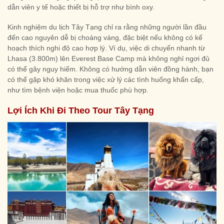
dẫn viên y tế hoặc thiết bị hỗ trợ như bình oxy.
Kinh nghiệm du lịch Tây Tạng chỉ ra rằng những người lần đầu
đến cao nguyên dễ bị choáng váng, đặc biệt nếu không có kế
hoạch thích nghi độ cao hợp lý. Ví dụ, việc di chuyển nhanh từ
Lhasa (3.800m) lên Everest Base Camp mà không nghỉ ngơi đủ
có thể gây nguy hiểm. Không có hướng dẫn viên đồng hành, bạn
có thể gặp khó khăn trong việc xử lý các tình huống khẩn cấp,
như tìm bệnh viện hoặc mua thuốc phù hợp.
Lợi Ích Khi Đi Theo Tour Tây Tạng