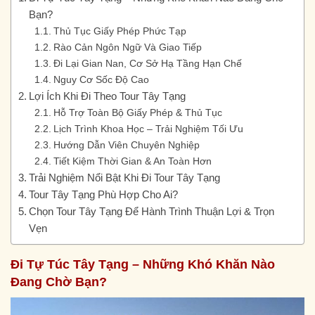
Bạn?
Thủ Tục Giấy Phép Phức Tạp
Rào Cản Ngôn Ngữ Và Giao Tiếp
Đi Lại Gian Nan, Cơ Sở Hạ Tầng Hạn Chế
Nguy Cơ Sốc Độ Cao
Lợi Ích Khi Đi Theo Tour Tây Tạng
Hỗ Trợ Toàn Bộ Giấy Phép & Thủ Tục
Lịch Trình Khoa Học – Trải Nghiệm Tối Ưu
Hướng Dẫn Viên Chuyên Nghiệp
Tiết Kiệm Thời Gian & An Toàn Hơn
Trải Nghiệm Nổi Bật Khi Đi Tour Tây Tạng
Tour Tây Tạng Phù Hợp Cho Ai?
Chọn Tour Tây Tạng Để Hành Trình Thuận Lợi & Trọn
Vẹn
Đi Tự Túc Tây Tạng – Những Khó Khăn Nào
Đang Chờ Bạn?