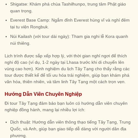
Shigatse: Khám phá chùa Tashilhunpo, trung tâm Phật giáo
quan trọng.
Everest Base Camp: Ngắm đỉnh Everest hùng vĩ và nghỉ đêm
tại tu viện Rongbuk.
Núi Kailash (với tour dài ngày): Tham gia nghi lễ Kora quanh
núi thiêng.
Lịch trình được sắp xếp hợp lý, với thời gian nghỉ ngơi để thích
nghi độ cao (ví dụ, 1-2 ngày tại Lhasa trước khi di chuyển lên
vùng cao hơn). Kinh nghiệm du lịch Tây Tạng cho thấy rằng các
tour được thiết kế để tối ưu hóa trải nghiệm, giúp bạn khám phá
văn hóa, thiên nhiên, và tâm linh Tây Tạng một cách trọn vẹn.
Hướng Dẫn Viên Chuyên Nghiệp
Đi tour Tây Tạng đảm bảo bạn luôn có hướng dẫn viên chuyên
nghiệp đồng hành, mang lại nhiều lợi ích:
Dịch thuật: Hướng dẫn viên thông thạo tiếng Tây Tạng, Trung
Quốc, và Anh, giúp bạn giao tiếp dễ dàng với người dân địa
phương.