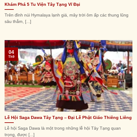
Khám Phá 5 Tu Viện Tây Tạng Vĩ Đại
Trên đỉnh núi Hymalaya lạnh giá, mây trời ôm ấp các thung lũng
sâu thẳm, [...]
04
Th9
Lễ Hội Saga Dawa Tây Tạng – Đại Lễ Phật Giáo Thiêng Liêng
Lễ hội Saga Dawa là một trong những lễ hội Tây Tạng quan
trọng, được [...]