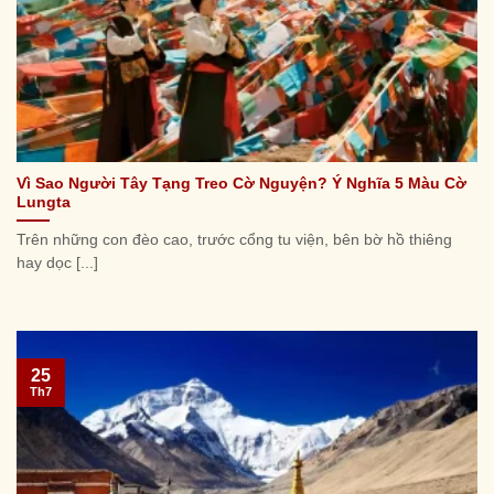
Vì Sao Người Tây Tạng Treo Cờ Nguyện? Ý Nghĩa 5 Màu Cờ
Lungta
Trên những con đèo cao, trước cổng tu viện, bên bờ hồ thiêng
hay dọc [...]
25
Th7