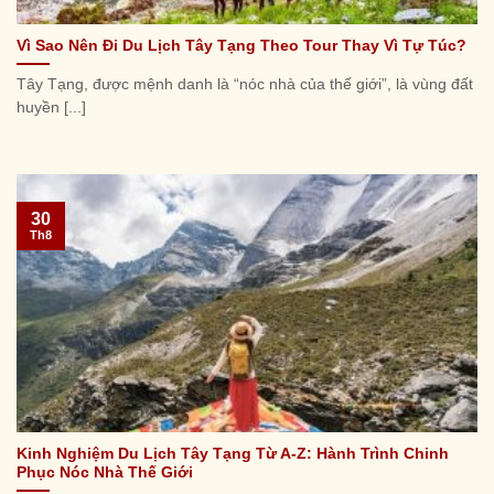
Vì Sao Nên Đi Du Lịch Tây Tạng Theo Tour Thay Vì Tự Túc?
Tây Tạng, được mệnh danh là “nóc nhà của thế giới”, là vùng đất
huyền [...]
30
Th8
Kinh Nghiệm Du Lịch Tây Tạng Từ A-Z: Hành Trình Chinh
Phục Nóc Nhà Thế Giới