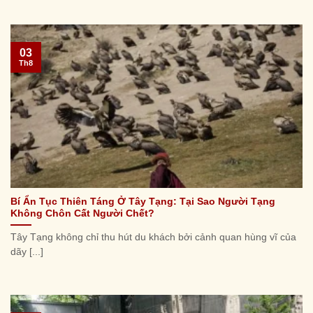
03
Th8
Bí Ẩn Tục Thiên Táng Ở Tây Tạng: Tại Sao Người Tạng
Không Chôn Cất Người Chết?
Tây Tạng không chỉ thu hút du khách bởi cảnh quan hùng vĩ của
dãy [...]