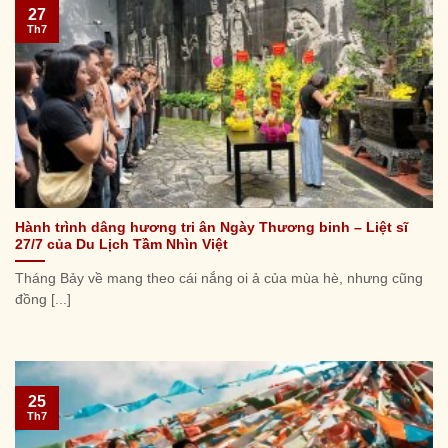
27
Th7
Hành trình dâng hương tri ân Ngày Thương binh – Liệt sĩ
27/7 của Du Lịch Tầm Nhìn Việt
Tháng Bảy về mang theo cái nắng oi ả của mùa hè, nhưng cũng
đồng [...]
25
Th7