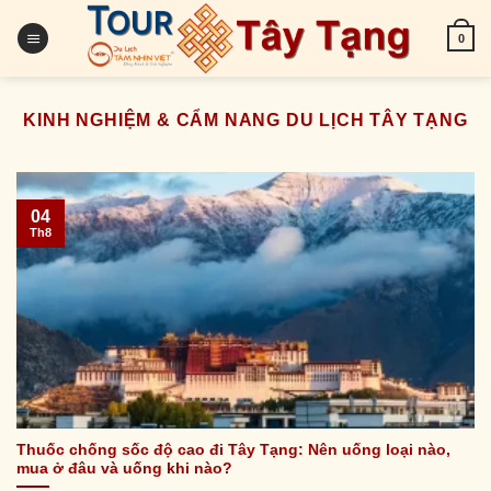
Skip
to
0
content
KINH NGHIỆM & CẨM NANG DU LỊCH TÂY TẠNG
04
Th8
Thuốc chống sốc độ cao đi Tây Tạng: Nên uống loại nào,
mua ở đâu và uống khi nào?