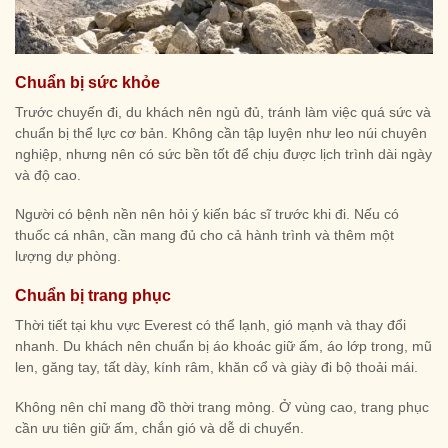
Chuẩn bị sức khỏe
Trước chuyến đi, du khách nên ngủ đủ, tránh làm việc quá sức và
chuẩn bị thể lực cơ bản. Không cần tập luyện như leo núi chuyên
nghiệp, nhưng nên có sức bền tốt để chịu được lịch trình dài ngày
và độ cao.
Người có bệnh nền nên hỏi ý kiến bác sĩ trước khi đi. Nếu có
thuốc cá nhân, cần mang đủ cho cả hành trình và thêm một
lượng dự phòng.
Chuẩn bị trang phục
Thời tiết tại khu vực Everest có thể lạnh, gió mạnh và thay đổi
nhanh. Du khách nên chuẩn bị áo khoác giữ ấm, áo lớp trong, mũ
len, găng tay, tất dày, kính râm, khăn cổ và giày đi bộ thoải mái.
Không nên chỉ mang đồ thời trang mỏng. Ở vùng cao, trang phục
cần ưu tiên giữ ấm, chắn gió và dễ di chuyển.