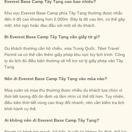
Everest Base Camp Tây Tạng cao bao nhiêu?
Khu vực Everest Base Camp phía Tây Tạng thường được nhắc
đến ở độ cao khoảng hơn 5.000m. Đây là độ cao lớn, có thể gây
mệt, khó ngủ hoặc đau đầu với một số du khách.
Đi Everest Base Camp Tây Tạng cần giấy tờ gì?
Du khách thường cần hộ chiếu, visa Trung Quốc, Tibet Travel
Permit và có thể cần thêm giấy phép khu vực tùy lịch trình. Công
ty du lịch đủ điều kiện thường sẽ hỗ trợ xử lý giấy phép vào Tây
Tạng.
Nên đi Everest Base Camp Tây Tạng vào mùa nào?
Mùa xuân và mùa thu thường được nhiều du khách lựa chọn vì
thời tiết tương đối ổn định và tầm nhìn có thể tốt hơn. Tuy nhiên,
điều kiện thời tiết vùng cao thay đổi nhanh, nên cần kiểm tra lịch
khởi hành cụ thể.
Ai không nên đi Everest Base Camp Tây Tạng?
Người có bệnh tim mạch, hô hấp, huyết áp không ổn định, thể lực