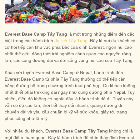
Everest Base Camp Tây Tạng
là một trong những điểm đến đặc
biệt trong các hành trình
du lịch Tây Tạng
. Đây là nơi du khách có
cơ hội tiếp cận khu vực phía Bắc của đỉnh Everest, ngọn núi cao
nhất thế giới, đồng thời trải nghiệm cảnh quan cao nguyên rộng
lớn, các cung đường dài và đời sống vùng núi cao của Tây Tạng.
Khác với tuyến Everest Base Camp ở Nepal, hành trình đến
Everest Base Camp từ phía Tây Tạng thường có thể tiếp cận
bằng đường bộ trong chương trình tour phù hợp. Du khách không
nhất thiết phải trekking dài ngày như cung đường phía Nepal. Tuy
nhiên, điều đó không có nghĩa đây là hành trình dễ đi. Tuyến này
vẫn có độ cao lớn, thời tiết thay đổi nhanh, quãng đường di
chuyển dài và yêu cầu chuẩn bị kỹ về sức khỏe, giấy tờ, trang
phục cũng như tâm lý.
Với nhiều du khách,
Everest Base Camp Tây Tạng
không chỉ là
một điểm tham quan. Đây là hành trình để nhìn thấy đỉnh Everest