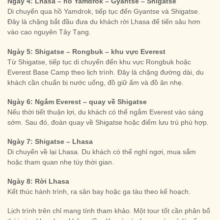
Ngày 4: Lhasa – hồ Yamdrok – Gyantse – Shigatse
Di chuyển qua hồ Yamdrok, tiếp tục đến Gyantse và Shigatse.
Đây là chặng bắt đầu đưa du khách rời Lhasa để tiến sâu hơn
vào cao nguyên Tây Tạng.
Ngày 5: Shigatse – Rongbuk – khu vực Everest
Từ Shigatse, tiếp tục di chuyển đến khu vực Rongbuk hoặc
Everest Base Camp theo lịch trình. Đây là chặng đường dài, du
khách cần chuẩn bị nước uống, đồ giữ ấm và đồ ăn nhẹ.
Ngày 6: Ngắm Everest – quay về Shigatse
Nếu thời tiết thuận lợi, du khách có thể ngắm Everest vào sáng
sớm. Sau đó, đoàn quay về Shigatse hoặc điểm lưu trú phù hợp.
Ngày 7: Shigatse – Lhasa
Di chuyển về lại Lhasa. Du khách có thể nghỉ ngơi, mua sắm
hoặc tham quan nhẹ tùy thời gian.
Ngày 8: Rời Lhasa
Kết thúc hành trình, ra sân bay hoặc ga tàu theo kế hoạch.
Lịch trình trên chỉ mang tính tham khảo. Một tour tốt cần phân bổ