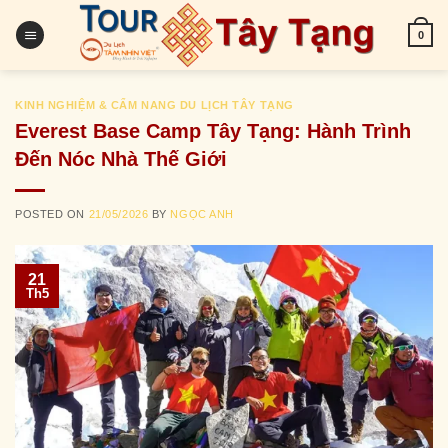
Skip
to
0
content
KINH NGHIỆM & CẨM NANG DU LỊCH TÂY TẠNG
Everest Base Camp Tây Tạng: Hành Trình
Đến Nóc Nhà Thế Giới
POSTED ON
21/05/2026
BY
NGỌC ANH
21
Th5