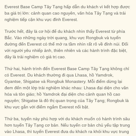
Everest Base Camp Tây Tạng hấp dẫn du khách vì kết hợp được
ba giá trị lớn: cảnh quan cao nguyên, văn hóa Tây Tạng và trải
nghiệm tiếp cận khu vực đỉnh Everest.
Trước hết, đây là cơ hội để du khách nhìn thấy Everest từ phía
Bắc. Vào những ngày trời quang, khu vực Rongbuk và tuyến
đường đến Everest có thể mở ra tầm nhìn rất rõ về đỉnh núi. Đối
với người yêu nhiếp ảnh, thiên nhiên và các hành trình đặc biệt,
đây là trải nghiệm có giá trị cao.
Thứ hai, hành trình đến Everest Base Camp Tây Tạng không chỉ
có Everest. Du khách thường đi qua Lhasa, hồ Yamdrok,
Gyantse, Shigatse và Rongbuk Monastery. Mỗi điểm dừng lại
đem đến một lớp trải nghiệm khác nhau: Lhasa đại diện cho văn
hóa và tôn giáo; hồ Yamdrok đại diện cho cảnh quan hồ cao
nguyên; Shigatse là đô thị quan trọng của Tây Tạng; Rongbuk là
khu vực gắn với điểm ngắm Everest nổi bật.
Thứ ba, tuyến này phù hợp với du khách muốn có hành trình sâu
hơn tuyến Tây Tạng cơ bản. Nếu tuyến cơ bản chủ yếu tập trung
vào Lhasa, thì tuyến Everest đưa du khách ra khỏi khu vực trung