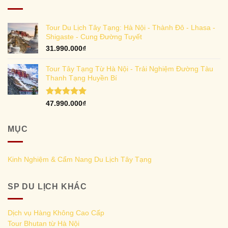
Tour Du Lịch Tây Tạng: Hà Nội - Thành Đô - Lhasa -
Shigaste - Cung Đường Tuyết
31.990.000
₫
Tour Tây Tạng Từ Hà Nội - Trải Nghiệm Đường Tàu
Thanh Tạng Huyền Bí
Rated
5.00
47.990.000
₫
out of 5
MỤC
Kinh Nghiệm & Cẩm Nang Du Lịch Tây Tạng
SP DU LỊCH KHÁC
Dịch vụ Hàng Không Cao Cấp
Tour Bhutan từ Hà Nội