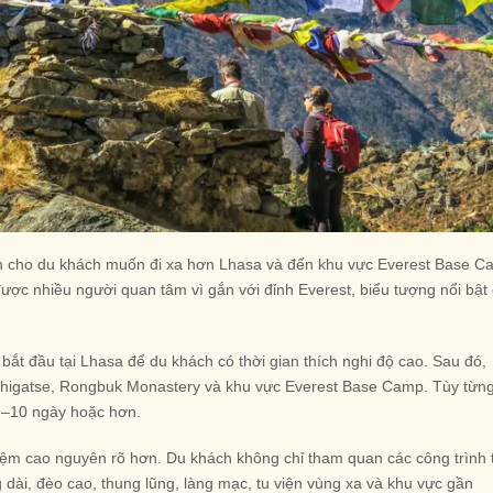
nh cho du khách muốn đi xa hơn Lhasa và đến khu vực Everest Base 
ược nhiều người quan tâm vì gắn với đỉnh Everest, biểu tượng nổi bật
ắt đầu tại Lhasa để du khách có thời gian thích nghi độ cao. Sau đó,
 Shigatse, Rongbuk Monastery và khu vực Everest Base Camp. Tùy từn
g 7–10 ngày hoặc hơn.
ghiệm cao nguyên rõ hơn. Du khách không chỉ tham quan các công trình 
dài, đèo cao, thung lũng, làng mạc, tu viện vùng xa và khu vực gần