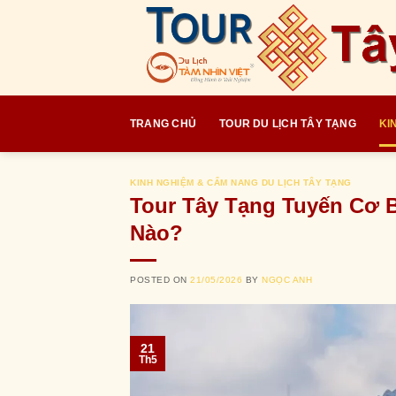
Skip
to
content
TRANG CHỦ
TOUR DU LỊCH TÂY TẠNG
KI
KINH NGHIỆM & CẨM NANG DU LỊCH TÂY TẠNG
Tour Tây Tạng Tuyến Cơ 
Nào?
POSTED ON
21/05/2026
BY
NGỌC ANH
21
Th5