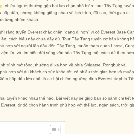
ng
, nhiều người thường gặp hai lựa chọn phổ biến: tour Tây Tạng tuyế
 hấp dẫn, nhưng không giống nhau về lịch trình, độ cao, thời gian di
với từng nhóm khách.
nghĩ rằng tuyến Everest chắc chắn “đáng đi hơn” vì có Everest Base Ca
nhiên, cách hiểu này chưa đầy đủ. Tour Tây Tạng tuyến cơ bản không h
h phù hợp với người lần đầu đến Tây Tạng, muốn tham quan Lhasa, Cun
u viện lớn và tìm hiểu đời sống văn hóa Tây Tạng một cách dễ theo hơn
hành trình mở rộng, thường đi xa hơn về phía Shigatse, Rongbuk và
hù hợp với du khách có sức khỏe tốt, có nhiều thời gian hơn và muốn
iểm hấp dẫn lớn nhất là cơ hội chiêm ngưỡng đỉnh Everest từ phía Tâ
 hai tuyến khác nhau thế nào. Bài viết này sẽ giúp bạn so sánh chi tiết t
verest, từ đó chọn hành trình phù hợp với thể lực, ngân sách, thời gi