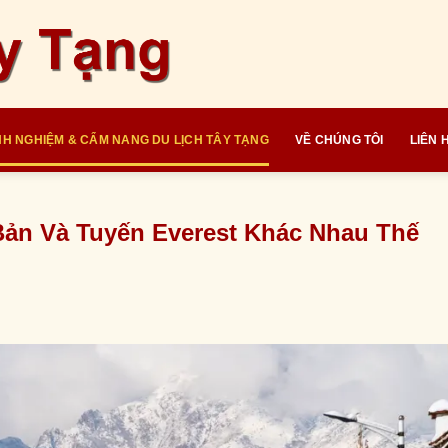
NH NGHIỆM & CẨM NANG DU LỊCH TÂY TẠNG
VỀ CHÚNG TÔI
LIÊN 
Bản Và Tuyến Everest Khác Nhau Thế