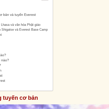
ơ bản và tuyến Everest
o Lhasa và văn hóa Phật giáo
n Shigatse và Everest Base Camp
hi
nào?
i nào?
?
n
st
rest
g tuyến cơ bản