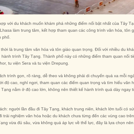
 hợp với du khách muốn khám phá những điểm nổi bật nhất của Tây T
 Lhasa làm trung tâm, kết hợp tham quan các công trình văn hóa, tôn g
h phố.
thời là trung tâm văn hóa và tôn giáo quan trọng. Đối với nhiều du khá
ầu hành trình Tây Tạng. Thành phố này có những điểm tham quan nổi t
or, tu viện Sera và tu viện Drepung.
ch trình gọn, rõ ràng, dễ theo và không phải di chuyển quá xa mỗi ngà
ới độ cao, nghỉ ngơi, tham quan các điểm quan trọng và tìm hiểu văn 
y Tạng nằm ở độ cao lớn, không nên thiết kế hành trình quá dày ngay t
h: người lần đầu đi Tây Tạng, khách trung niên, khách lớn tuổi có s
i trải nghiệm văn hóa hoặc du khách chưa từng đến các vùng cao trên
ng vừa đủ sâu, vừa không quá áp lực về thể lực, đây là lựa chọn nên