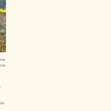
Camp
 của
g
tôn