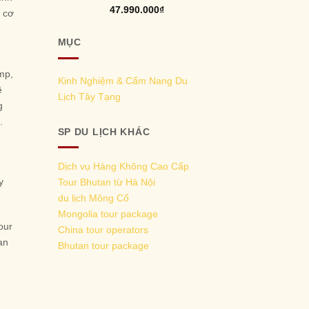
Rated
5.00
47.990.000
₫
n cơ
out of 5
MỤC
mp,
Kinh Nghiệm & Cẩm Nang Du
ề
Lịch Tây Tạng
g
.
SP DU LỊCH KHÁC
Dịch vụ Hàng Không Cao Cấp
y
Tour Bhutan từ Hà Nội
du lịch Mông Cổ
Mongolia tour package
our
China tour operators
an
Bhutan tour package