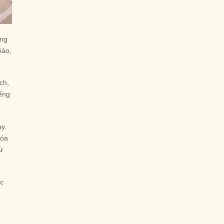
ạng
iáo,
ch,
iếng
y.
hóa
ừ
ức