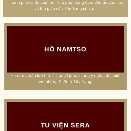
Thành phố có độ cao lớn - thủ phủ mang đậm dấu ấn văn hóa
và tôn giáo của Tây Tạng cổ xưa.
HỒ NAMTSO
Hồ nước mặn lớn thứ 2 Trung Quốc, mang ý nghĩa đặc biệt
với những Phật tử Tây Tạng.
TU VIỆN SERA