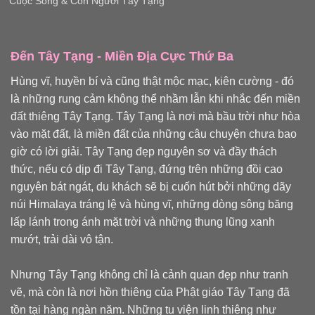
Cuộc Sống & Con Người Tây Tạng
Đến Tây Tạng - Miền Địa Cực Thứ Ba
Hùng vĩ, huyền bí và cũng thật mộc mạc, kiên cường - đó
là những rung cảm không thể nhầm lẫn khi nhắc đến miền
đất thiêng Tây Tạng. Tây Tạng là nơi mà bầu trời như hòa
vào mặt đất, là miền đất của những câu chuyện chưa bao
giờ có lời giải. Tây Tạng đẹp nguyên sơ và đầy thách
thức, nếu có dịp đi Tây Tạng, đứng trên những đồi cao
nguyên bát ngát, du khách sẽ bị cuốn hút bởi những dãy
núi Himalaya tráng lệ và hùng vĩ, những dòng sông băng
lấp lánh trong ánh mặt trời và những thung lũng xanh
mướt, trải dài vô tận.
Nhưng Tây Tạng không chỉ là cảnh quan đẹp như tranh
vẽ, mà còn là nơi hồn thiêng của Phật giáo Tây Tạng đã
tồn tại hàng ngàn năm. Những tu viện linh thiêng như