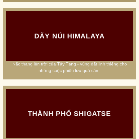
DÃY NÚI HIMALAYA
Nấc thang lên trời của Tây Tạng - vùng đất linh thiêng cho
những cuộc phiêu lưu quả cảm.
THÀNH PHỐ SHIGATSE