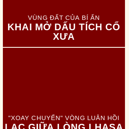
VÙNG ĐẤT CỦA BÍ ẨN
KHAI MỞ DẤU TÍCH CỔ
XƯA
"XOAY CHUYỂN" VÒNG LUÂN HỒI
LẠC GIỮA LÒNG LHASA