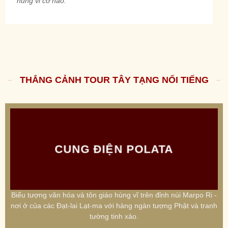
hùng vĩ cỡ nào.
THẮNG CẢNH TOUR TÂY TẠNG NỔI TIẾNG
CUNG ĐIỆN POLATA
Biểu tượng văn hóa và tôn giáo hùng vĩ trên đỉnh núi Marpo Ri -
nơi ở của các Đạt-lai Lạt-ma với hàng ngàn tượng Phật và tranh
tường tinh xảo.