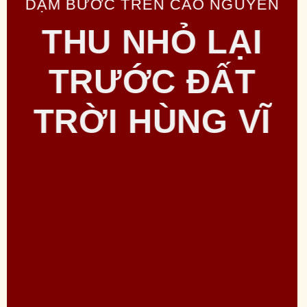
DẬM BƯỚC TRÊN CAO NGUYÊN
THU NHỎ LẠI
TRƯỚC ĐẤT
TRỜI HÙNG VĨ