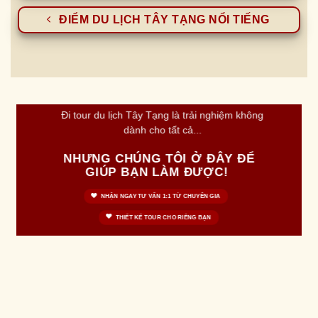
ĐIỂM DU LỊCH TÂY TẠNG NỔI TIẾNG
Đi tour du lịch Tây Tạng là trải nghiệm không
dành cho tất cả...
NHƯNG CHÚNG TÔI Ở ĐÂY ĐỂ
GIÚP BẠN LÀM ĐƯỢC!
NHẬN NGAY TƯ VẤN 1:1 TỪ CHUYÊN GIA
THIẾT KẾ TOUR CHO RIÊNG BẠN