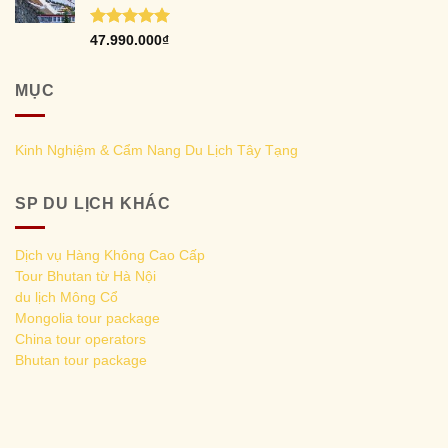
Tour Tây Tạng Từ Hà Nội - Trải Nghiệm Đường Tàu
Thanh Tạng Huyền Bí
Rated
5.00
47.990.000
₫
out of 5
MỤC
Kinh Nghiệm & Cẩm Nang Du Lịch Tây Tạng
SP DU LỊCH KHÁC
Dịch vụ Hàng Không Cao Cấp
Tour Bhutan từ Hà Nội
du lịch Mông Cổ
Mongolia tour package
China tour operators
Bhutan tour package