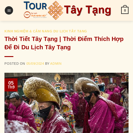
Skip
to
0
content
KINH NGHIỆM & CẨM NANG DU LỊCH TÂY TẠNG
Thời Tiết Tây Tạng | Thời Điểm Thích Hợp
Để Đi Du Lịch Tây Tạng
POSTED ON
05/09/2024
BY
ADMIN
05
Th9