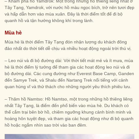
– Khám phá hồ Yamdrok: Một trong những hồ thiêng liêng nhất ở
Tây Tạng, Yamdrok, với nước hồ màu ngọc bích, trở nên tươi đẹp
và hấp dẫn hơn vào mùa xuân. Đây là thời điểm tốt để đi bộ
quanh hồ và tận hưởng không khí trong lành.
Mùa hè
Mùa hè là thời điểm Tây Tạng đón nhận lượng du khách đông
đảo nhất do thời tiết dễ chịu và nhiều hoạt động ngoài trời thú vị.
– Leo núi và đi bộ đường dài: Với thời tiết mát mẻ và ít mưa, mùa
hè là thời điểm lý tưởng để tham gia các hoạt động leo núi và đi
bộ đường dài. Các cung đường như Everest Base Camp, Ganden
đến Samye Trek, và Shalu đến Nartang Trek nổi tiếng với cảnh
quan hùng vĩ và thử thách cho những người yêu thích phiêu lưu.
– Thăm hồ Namtso: Hồ Namtso, một trong những hồ thiêng liêng
nhất Tây Tạng, là điểm đến phổ biến vào mùa hè. Du khách có
thể cắm trại bên bờ hồ, chiêm ngưỡng khung cảnh bình minh và
hoàng hôn tuyệt đẹp, và tham gia các hoạt động như đi bộ quanh
hồ hoặc ngắm nhìn sao trời vào ban đêm.