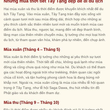
Những mùa thời tiết Tây Tạng đẹp để đi du lịch
Hai mùa xuân và thu là thời điểm được khuyến khích nhất để du
lịch Tây Tạng. Vào mùa xuân, Tây Tạng tràn đầy sức sống với
cảnh quan tươi mới sau mùa đông dài, thích hợp cho những ai
yêu thích cảnh sắc thiên nhiên tươi mới và muốn tránh mùa cao
điểm du lịch. Mùa thu, ngược lại, mang đến vẻ đẹp thanh bình,
lãng mạn của thiên nhiên chuyển màu, lý tưởng cho mọi loại hình
du lịch, từ tham quan văn hóa, khám phá tự nhiên, đến chụp ảnh.
Mùa xuân (Tháng 4 – Tháng 5)
Mùa xuân là thời điểm lý tưởng cho những ai yêu thích sự tươi
mới của thiên nhiên. Thời tiết dễ chịu, không quá lạnh như mùa
đông và cũng chưa quá nóng như mùa hè. Du khách có thể tham
gia các hoạt động ngoài trời như trekking, thăm quan các ngôi
chùa cổ kính, và tận hưởng phong cảnh hoa lá đang bừng nở
khắp nơi. Ngoài ra, mùa xuân cũng là mùa của nhiều lễ hội quan
trọng ở Tây Tạng, như lễ hội Saga Dawa, thu hút nhiều tín đồ
Phật giáo và du khách đến tham dự.
Mùa thu (Tháng 9 – Tháng 10)
Đây là thời điểm được nhiều du khách đánh giá là lý tưởng nhất