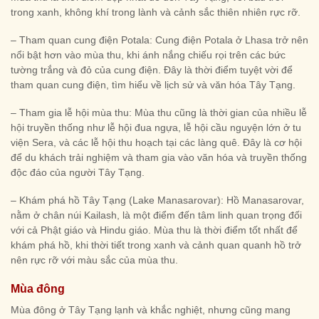
trong xanh, không khí trong lành và cảnh sắc thiên nhiên rực rỡ.
– Tham quan cung điện Potala: Cung điện Potala ở Lhasa trở nên
nổi bật hơn vào mùa thu, khi ánh nắng chiếu rọi trên các bức
tường trắng và đỏ của cung điện. Đây là thời điểm tuyệt vời để
tham quan cung điện, tìm hiểu về lịch sử và văn hóa Tây Tạng.
– Tham gia lễ hội mùa thu: Mùa thu cũng là thời gian của nhiều lễ
hội truyền thống như lễ hội đua ngựa, lễ hội cầu nguyện lớn ở tu
viện Sera, và các lễ hội thu hoạch tại các làng quê. Đây là cơ hội
để du khách trải nghiệm và tham gia vào văn hóa và truyền thống
độc đáo của người Tây Tạng.
– Khám phá hồ Tây Tạng (Lake Manasarovar): Hồ Manasarovar,
nằm ở chân núi Kailash, là một điểm đến tâm linh quan trọng đối
với cả Phật giáo và Hindu giáo. Mùa thu là thời điểm tốt nhất để
khám phá hồ, khi thời tiết trong xanh và cảnh quan quanh hồ trở
nên rực rỡ với màu sắc của mùa thu.
Mùa đông
Mùa đông ở Tây Tạng lạnh và khắc nghiệt, nhưng cũng mang