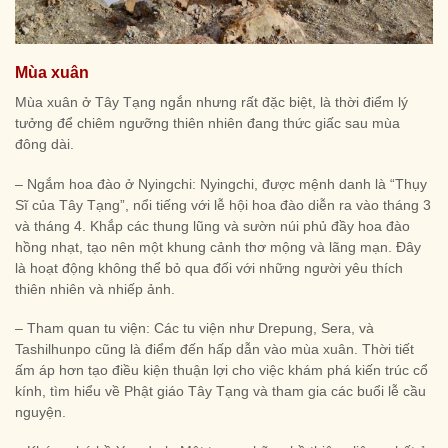
Mùa xuân
Mùa xuân ở Tây Tạng ngắn nhưng rất đặc biệt, là thời điểm lý
tưởng để chiêm ngưỡng thiên nhiên đang thức giấc sau mùa
đông dài.
– Ngắm hoa đào ở Nyingchi: Nyingchi, được mệnh danh là “Thụy
Sĩ của Tây Tạng”, nổi tiếng với lễ hội hoa đào diễn ra vào tháng 3
và tháng 4. Khắp các thung lũng và sườn núi phủ đầy hoa đào
hồng nhạt, tạo nên một khung cảnh thơ mộng và lãng mạn. Đây
là hoạt động không thể bỏ qua đối với những người yêu thích
thiên nhiên và nhiếp ảnh.
– Tham quan tu viện: Các tu viện như Drepung, Sera, và
Tashilhunpo cũng là điểm đến hấp dẫn vào mùa xuân. Thời tiết
ấm áp hơn tạo điều kiện thuận lợi cho việc khám phá kiến trúc cổ
kính, tìm hiểu về Phật giáo Tây Tạng và tham gia các buổi lễ cầu
nguyện.