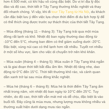
hơn 4.500 mét, có khí hậu vô cùng đặc biệt. Do vị trí địa lý độc
đáo và độ cao, thời tiết ở Tây Tạng thường khắc nghiệt và thay
đổi nhanh chóng. Vì vậy, khi đi
tour Tây Tạng từ Hà Nội
, du khách
cần đặc biệt lưu ý đến việc lựa chọn thời điểm đi du lịch hợp lý để
có thể thích ứng được trước sự thách thức của thời tiết Tây Tạng.
– Mùa đông (tháng 11 – tháng 3): Tây Tạng trải qua một mùa
đông rất lạnh và khô. Nhiệt độ ban ngày thường dao động từ
-10°C đến 5°C, nhưng ban đêm có thể giảm xuống dưới -20°C.
Đặc biệt, vùng núi cao có thể lạnh hơn rất nhiều. Tuyết rơi nhiều
ở một số khu vực, làm cho việc di chuyển trở nên khó khăn.
– Mùa xuân (tháng 4 – tháng 5): Mùa xuân ở Tây Tạng khá ngắn
và là giai đoạn thời tiết bắt đầu ấm lên. Nhiệt độ tăng nhẹ, dao
động từ 0°C đến 15°C. Thời tiết thường khô ráo, và cảnh quan
dần xanh trở lại sau mùa đông khắc nghiệt.
– Mùa hè (tháng 6 – tháng 8): Mùa hè là thời điểm Tây Tạng ấm
nhất trong năm, với nhiệt độ ban ngày từ 10°C đến 25°C. Tuy
nhiên, do độ cao, thời tiết vẫn mát mẻ và dễ chịu, đặc biệt là vào
buổi tối. Đây cũng là mùa mưa, nhưng lượng mưa không nhiều và
thường xuất hiện dưới dạng mưa rào ngắn.