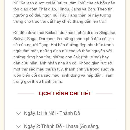
Núi Kailash được coi là “vũ trụ tâm linh” của cả bốn nền
tôn giáo gồm Phật giáo, Hindu, Jains và Bon. Theo tín
ngưỡng cổ đại, ngọn núi Tây Tạng thần bí này tượng
trưng cho trục trái đất hay chiếc thang dẫn lên trời.
Để đến được núi Kailash du khách phải đi qua Shigatse,
Sakya, Saga, Darchen, là những thành phố đều có lịch
sử của người Tạng. Hai bên đường đẹp như bức tranh
ngút tầm mắt, những đỉnh núi cao và thảo nguyên với
những rừng hoa tím, những con Jak (trâu rừng) hay
đàn cừu hiền lành nhẩn nha ăn cỏ. Không gian rực rỡ
một thứ sắc màu thuần tuý, thanh tịnh và trong suốt và
luôn biến đổi đa sắc màu, sinh động và hấp dẫn. Trân
trọng giới thiệu hành trình.
LỊCH TRÌNH CHI TIẾT
Ngày 1: Hà Nội - Thành Đô
Ngày 2: Thành Đô - Lhasa (Ăn sáng,