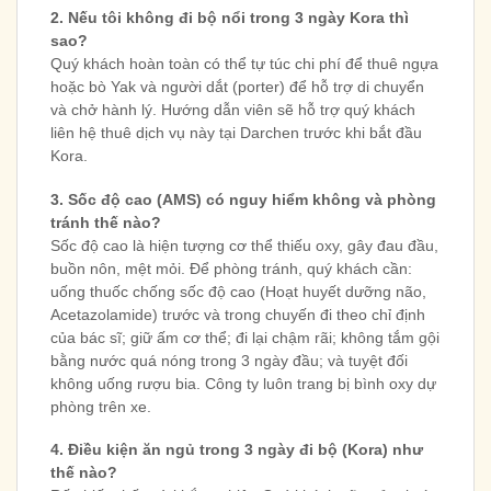
2. Nếu tôi không đi bộ nổi trong 3 ngày Kora thì
sao?
Quý khách hoàn toàn có thể tự túc chi phí để thuê ngựa
hoặc bò Yak và người dắt (porter) để hỗ trợ di chuyển
và chở hành lý. Hướng dẫn viên sẽ hỗ trợ quý khách
liên hệ thuê dịch vụ này tại Darchen trước khi bắt đầu
Kora.
3. Sốc độ cao (AMS) có nguy hiểm không và phòng
tránh thế nào?
Sốc độ cao là hiện tượng cơ thể thiếu oxy, gây đau đầu,
buồn nôn, mệt mỏi. Để phòng tránh, quý khách cần:
uống thuốc chống sốc độ cao (Hoạt huyết dưỡng não,
Acetazolamide) trước và trong chuyến đi theo chỉ định
của bác sĩ; giữ ấm cơ thể; đi lại chậm rãi; không tắm gội
bằng nước quá nóng trong 3 ngày đầu; và tuyệt đối
không uống rượu bia. Công ty luôn trang bị bình oxy dự
phòng trên xe.
4. Điều kiện ăn ngủ trong 3 ngày đi bộ (Kora) như
thế nào?