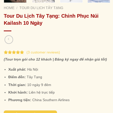
HOME
/
TOUR DU LỊCH TÂY TẠNG
Tour Du Lịch Tây Tạng: Chinh Phục Núi
Kailash 10 Ngày
(
3
customer reviews)
Rated
3
5.00
(Tour trọn gói cho 12 khách | Đăng ký ngay để nhận giá tốt)
out of 5
based on
Xuất phát:
Hà Nội
customer
ratings
Điểm đến:
Tây Tạng
Thời gian:
10 ngày 9 đêm
Khởi hành:
Liên hệ trực tiếp
Phương tiện:
China Southern Airlines