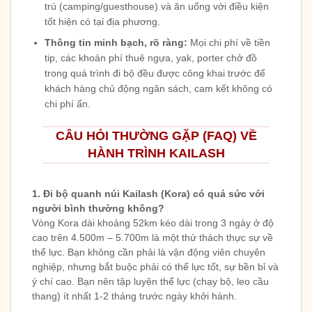
trú (camping/guesthouse) và ăn uống với điều kiện
tốt hiện có tại địa phương.
Thông tin minh bạch, rõ ràng:
Mọi chi phí về tiền
tip, các khoản phí thuê ngựa, yak, porter chở đồ
trong quá trình đi bộ đều được công khai trước để
khách hàng chủ động ngân sách, cam kết không có
chi phí ẩn.
CÂU HỎI THƯỜNG GẶP (FAQ) VỀ
HÀNH TRÌNH KAILASH
1. Đi bộ quanh núi Kailash (Kora) có quá sức với
người bình thường không?
Vòng Kora dài khoảng 52km kéo dài trong 3 ngày ở độ
cao trên 4.500m – 5.700m là một thử thách thực sự về
thể lực. Bạn không cần phải là vận động viên chuyên
nghiệp, nhưng bắt buộc phải có thể lực tốt, sự bền bỉ và
ý chí cao. Bạn nên tập luyện thể lực (chạy bộ, leo cầu
thang) ít nhất 1-2 tháng trước ngày khởi hành.