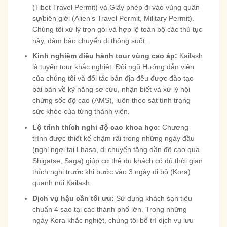
(Tibet Travel Permit) và Giấy phép đi vào vùng quân
sự/biên giới (Alien’s Travel Permit, Military Permit).
Chúng tôi xử lý trọn gói và hợp lệ toàn bộ các thủ tục
này, đảm bảo chuyến đi thông suốt.
Kinh nghiệm điều hành tour vùng cao áp:
Kailash
là tuyến tour khắc nghiệt. Đội ngũ Hướng dẫn viên
của chúng tôi và đối tác bản địa đều được đào tạo
bài bản về kỹ năng sơ cứu, nhận biết và xử lý hội
chứng sốc độ cao (AMS), luôn theo sát tình trạng
sức khỏe của từng thành viên.
Lộ trình thích nghi độ cao khoa học:
Chương
trình được thiết kế chậm rãi trong những ngày đầu
(nghỉ ngơi tại Lhasa, di chuyển tăng dần độ cao qua
Shigatse, Saga) giúp cơ thể du khách có đủ thời gian
thích nghi trước khi bước vào 3 ngày đi bộ (Kora)
quanh núi Kailash.
Dịch vụ hậu cần tối ưu:
Sử dụng khách sạn tiêu
chuẩn 4 sao tại các thành phố lớn. Trong những
ngày Kora khắc nghiệt, chúng tôi bố trí dịch vụ lưu