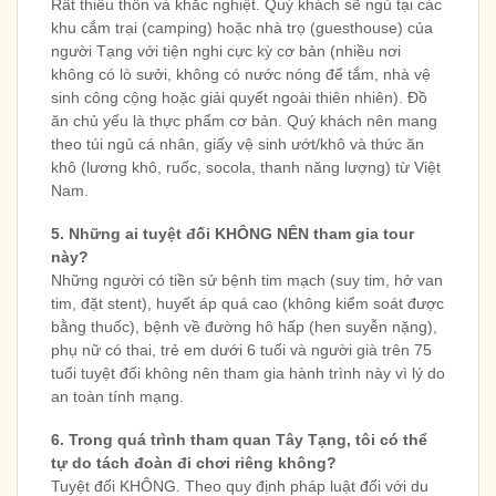
Rất thiếu thốn và khắc nghiệt. Quý khách sẽ ngủ tại các
khu cắm trại (camping) hoặc nhà trọ (guesthouse) của
người Tạng với tiện nghi cực kỳ cơ bản (nhiều nơi
không có lò sưởi, không có nước nóng để tắm, nhà vệ
sinh công cộng hoặc giải quyết ngoài thiên nhiên). Đồ
ăn chủ yếu là thực phẩm cơ bản. Quý khách nên mang
theo túi ngủ cá nhân, giấy vệ sinh ướt/khô và thức ăn
khô (lương khô, ruốc, socola, thanh năng lượng) từ Việt
Nam.
5. Những ai tuyệt đối KHÔNG NÊN tham gia tour
này?
Những người có tiền sử bệnh tim mạch (suy tim, hở van
tim, đặt stent), huyết áp quá cao (không kiểm soát được
bằng thuốc), bệnh về đường hô hấp (hen suyễn nặng),
phụ nữ có thai, trẻ em dưới 6 tuổi và người già trên 75
tuổi tuyệt đối không nên tham gia hành trình này vì lý do
an toàn tính mạng.
6. Trong quá trình tham quan Tây Tạng, tôi có thể
tự do tách đoàn đi chơi riêng không?
Tuyệt đối KHÔNG. Theo quy định pháp luật đối với du