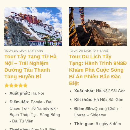
TOUR DU LỊCH TÂY TẠNG
TOUR DU LỊCH TÂY TẠNG
Tour Tây Tạng Từ Hà
Tour Du Lịch Tây
Nội – Trải Nghiệm
Tạng: Hành Trình 9N8Đ
Đường Tàu Thanh
Khám Phá Cuộc Sống
Tạng Huyền Bí
Bí Ẩn Phiên Bản Đặc
Biệt
Xuất phát:
Hà Nội/ Sài Gòn
Rated
5.00
Xuất phát:
Hà Nội
out of 5
Kết thúc:
Hà Nội/ Sài Gòn
Điểm đến:
Potala - Đại
Chiêu Tự - Hồ Yamderok -
Điểm đến:
Quảng Châu –
Bạch Tháp Tự - Sông Băng
Lhasa – Shigatse
- Đại Tu Viện
Thời gian
: 9 ngày 8 đêm
Thời gian:
9 ngày 8 đêm