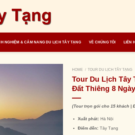
NH NGHIỆM & CẨM NANG DU LỊCH TÂY TẠNG
VỀ CHÚNG TÔI
LIÊN 
HOME
/
TOUR DU LỊCH TÂY TẠNG
Tour Du Lịch Tây
Đất Thiêng 8 Ngà
(Tour trọn gói cho 15 khách | 
Xuất phát:
Hà Nội
Điểm đến:
Tây Tạng