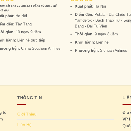
ed
5.00
Rated
5.00
trọn gói cho 12 khách | Đăng ký ngay để
Xuất phát:
Hà Nội
of 5
out of 5
iá tốt)
Điểm đến:
Potala - Đại Chiêu Tự
ất phát:
Hà Nội
Yamderok - Bạch Tháp Tự - Sôn
iểm đến:
Tây Tạng
Băng - Đại Tu Viện
ời gian:
10 ngày 9 đêm
Thời gian:
9 ngày 8 đêm
hởi hành:
Liên hệ trực tiếp
Khởi hành:
Liên hệ
hương tiện:
China Southern Airlines
Phương tiện:
Sichuan Airlines
THÔNG TIN
LIÊ
g tổ
Địa 
Giới Thiệu
ớn
VP H
Liên Hệ
Quố