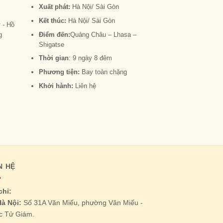
Tour Du Lịch 
Xuất phát:
Hà Nội/ Sài Gòn
Nghiệm Nóc N
Kết thúc:
Hà Nội/ Sài Gòn
Ngày 7 Đêm
 - Hồ
g
Điểm đến:
Quảng Châu – Lhasa –
Xuất phát:
Hà Nộ
Shigatse
Kết thúc:
Hà Nội
Thời gian
: 9 ngày 8 đêm
Điểm đến:
Tây 
Phương tiện:
Bay toàn chặng
Thời gian:
8 ngà
Khởi hành:
Liên hệ
Khởi hành:
Liên
Phương tiện:
Ba
N HỆ
chỉ:
à Nội:
Số 31A Văn Miếu, phường Văn Miếu -
c Tử Giám.