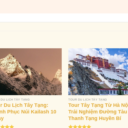
 DU LỊCH TÂY TẠNG
TOUR DU LỊCH TÂY TẠNG
r Du Lịch Tây Tạng:
Tour Tây Tạng Từ Hà Nộ
nh Phục Núi Kailash 10
Trải Nghiệm Đường Tàu
ày
Thanh Tạng Huyền Bí