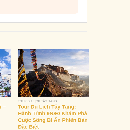
TOUR DU LỊCH TÂY TẠNG
i –
Tour Du Lịch Tây Tạng:
Hành Trình 9N8Đ Khám Phá
Cuộc Sống Bí Ẩn Phiên Bản
TOUR DU LỊCH TÂY T
Đặc Biệt