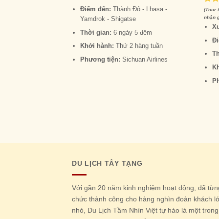
Điểm đến:
Thành Đô - Lhasa -
Rat
(Tour 
out 
nhận g
Yamdrok - Shigatse
Xu
Thời gian:
6 ngày 5 đêm
Đ
Khởi hành:
Thứ 2 hàng tuần
Th
Phương tiện:
Sichuan Airlines
K
P
DU LỊCH TÂY TẠNG
Với gần 20 năm kinh nghiệm hoạt động, đã từn
chức thành công cho hàng nghìn đoàn khách l
nhỏ, Du Lịch Tầm Nhìn Việt tự hào là một trong