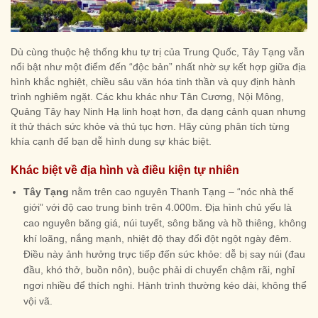
Dù cùng thuộc hệ thống khu tự trị của Trung Quốc, Tây Tạng vẫn
nổi bật như một điểm đến “độc bản” nhất nhờ sự kết hợp giữa địa
hình khắc nghiệt, chiều sâu văn hóa tinh thần và quy định hành
trình nghiêm ngặt. Các khu khác như Tân Cương, Nội Mông,
Quảng Tây hay Ninh Hạ linh hoạt hơn, đa dạng cảnh quan nhưng
ít thử thách sức khỏe và thủ tục hơn. Hãy cùng phân tích từng
khía cạnh để bạn dễ hình dung sự khác biệt.
Khác biệt về địa hình và điều kiện tự nhiên
Tây Tạng
nằm trên cao nguyên Thanh Tạng – “nóc nhà thế
giới” với độ cao trung bình trên 4.000m. Địa hình chủ yếu là
cao nguyên băng giá, núi tuyết, sông băng và hồ thiêng, không
khí loãng, nắng mạnh, nhiệt độ thay đổi đột ngột ngày đêm.
Điều này ảnh hưởng trực tiếp đến sức khỏe: dễ bị say núi (đau
đầu, khó thở, buồn nôn), buộc phải di chuyển chậm rãi, nghỉ
ngơi nhiều để thích nghi. Hành trình thường kéo dài, không thể
vội vã.