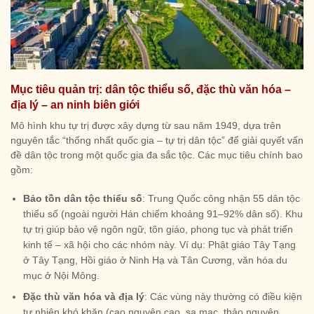
Mục tiêu quản trị: dân tộc thiểu số, đặc thù văn hóa –
địa lý – an ninh biên giới
Mô hình khu tự trị được xây dựng từ sau năm 1949, dựa trên
nguyên tắc “thống nhất quốc gia – tự trị dân tộc” để giải quyết vấn
đề dân tộc trong một quốc gia đa sắc tộc. Các mục tiêu chính bao
gồm:
Bảo tồn dân tộc thiểu số
: Trung Quốc công nhận 55 dân tộc
thiểu số (ngoài người Hán chiếm khoảng 91–92% dân số). Khu
tự trị giúp bảo vệ ngôn ngữ, tôn giáo, phong tục và phát triển
kinh tế – xã hội cho các nhóm này. Ví dụ: Phật giáo Tây Tạng
ở Tây Tạng, Hồi giáo ở Ninh Hạ và Tân Cương, văn hóa du
mục ở Nội Mông.
Đặc thù văn hóa và địa lý
: Các vùng này thường có điều kiện
tự nhiên khó khăn (cao nguyên cao, sa mạc, thảo nguyên