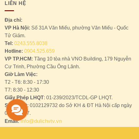
LIÊN HỆ
Địa chỉ:
VP Hà Nội:
Số 31A Văn Miếu, phường Văn Miếu - Quốc
Tử Giám.
Tel:
0243.555.8038
Hotline:
0904.525.659
VP TP.HCM:
Tầng 10 tòa nhà VNO Building, 179 Nguyễn
Cư Trinh, Phường Cầu Ông Lãnh.
Giờ Làm Việc:
T2 - T6: 8:30 - 17:30
T7: 8:30 - 12:30
Giấy Phép LHQT
: 01-239/2023/TCDL-GP LHQT.
Số ĐKKD
: 0102129732 do Sở KH & ĐT Hà Nội cấp ngày
02/01/2007.
info@dulichvtv.vn
Email: