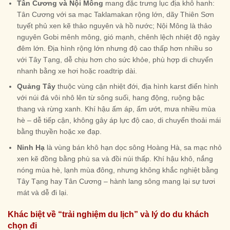
Tân Cương và Nội Mông
mang đặc trưng lục địa khô hanh:
Tân Cương với sa mạc Taklamakan rộng lớn, dãy Thiên Sơn
tuyết phủ xen kẽ thảo nguyên và hồ nước; Nội Mông là thảo
nguyên Gobi mênh mông, gió mạnh, chênh lệch nhiệt độ ngày
đêm lớn. Địa hình rộng lớn nhưng độ cao thấp hơn nhiều so
với Tây Tạng, dễ chịu hơn cho sức khỏe, phù hợp di chuyển
nhanh bằng xe hơi hoặc roadtrip dài.
Quảng Tây
thuộc vùng cận nhiệt đới, địa hình karst điển hình
với núi đá vôi nhô lên từ sông suối, hang động, ruộng bậc
thang và rừng xanh. Khí hậu ấm áp, ẩm ướt, mưa nhiều mùa
hè – dễ tiếp cận, không gây áp lực độ cao, di chuyển thoải mái
bằng thuyền hoặc xe đạp.
Ninh Hạ
là vùng bán khô hạn dọc sông Hoàng Hà, sa mạc nhỏ
xen kẽ đồng bằng phù sa và đồi núi thấp. Khí hậu khô, nắng
nóng mùa hè, lạnh mùa đông, nhưng không khắc nghiệt bằng
Tây Tạng hay Tân Cương – hành lang sông mang lại sự tươi
mát và dễ đi lại.
Khác biệt về “trải nghiệm du lịch” và lý do du khách
chọn đi