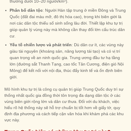
thường dưới 10–20 người/km²).
Phân bố dân tộc
: Người Hán tập trung ở miền Đông và Trung
Quốc (đất đai màu mỡ, đô thị hóa cao), trong khi biên giới là
nơi các dân tộc thiểu số sinh sống lâu đời. Thiết lập khu tự trị
giúp quản lý vùng này mà không cần thay đổi lớn cấu trúc dân
cư.
Yếu tố chiến lược và phát triển
: Dù dân cư ít, các vùng này
giàu tài nguyên (khoáng sản, năng lượng tái tạo) và có vị trí
quan trọng về an ninh quốc gia. Trung ương đầu tư hạ tầng
lớn (đường sắt Thanh Tạng, cao tốc Tân Cương, điện gió Nội
Mông) để kết nối với nội địa, thúc đẩy kinh tế và ổn định biên
giới.
Mô hình khu tự trị là công cụ quản trị giúp Trung Quốc duy trì sự
thống nhất quốc gia đồng thời tôn trọng đa dạng dân tộc ở các
vùng biên giới rộng lớn và dân cư thưa. Đối với du khách, việc
hiểu rõ hệ thống này sẽ hỗ trợ chuẩn bị tốt hơn về giấy tờ, quy
định địa phương và cách tiếp cận văn hóa khi khám phá các khu
vực này.