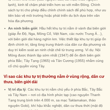
lạnh), kinh tế chậm phát triển hơn so với miền Đông. Chính
sách tự trị cho phép điều chỉnh chính sách để phù hợp, như ưu
tiên bảo vệ môi trường hoặc phát triển du lịch dựa trên văn
hóa địa phương.
An ninh biên giới
: Hầu hết khu tự trị nằm ở vành đai biên giới
(giáp Ấn Độ, Nga, Mông Cổ, Việt Nam, các nước Trung Á…),
với biên giới dài hàng nghìn km. Việc thiết lập khu tự trị giúp ổn
định chính trị, tăng lòng trung thành của dân cư địa phương và
duy trì kiểm soát an ninh chặt chẽ từ trung ương. Ví dụ: Nội
Mông được thành lập sớm nhất (1947) để ổn định biên giới
phía Bắc; Tây Tạng (1965) và Tân Cương (1955) nhằm củng
cố chủ quyền vùng Tây.
Vì sao các khu tự trị thường nằm ở vùng rộng, dân cư
thưa, biên giới dài
Vị trí địa lý
: Các khu tự trị nằm chủ yếu ở phía Bắc, Tây Bắc
và Tây Nam – nơi có địa hình phức tạp (cao nguyên Thanh
Tạng trung bình trên 4.000 m, sa mạc Taklamakan, thảo
nguyên Gobi), khí hậu khắc nghiệt, dân cư thưa thớt (mật độ