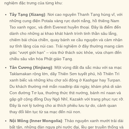
nghiệm đặc trưng của từng khu:
Tây Tạng (Xizang)
: Nơi cao nguyên Thanh Tạng hùng vĩ, với
những cung điện Potala vàng rực dưới nắng, hồ thiêng Nam
Tso xanh ngọc, và đỉnh Everest huyền thoại. Đây là điểm đến
dành cho những ai khao khát hành trình tinh thần sâu lắng,
chiêm bái chùa chiền, quay bánh xe cầu nguyện và cảm nhận
sự tĩnh lặng của núi cao. Trải nghiệm ở đây thường mang cảm
giác “vượt giới hạn” – vừa thử thách sức khỏe, vừa chạm đến
chiều sâu văn hóa Phật giáo Tạng.
Tân Cương (Xinjiang)
: Một vùng đất đa sắc màu với sa mạc
Taklamakan rộng lớn, dãy Thiên Sơn tuyết phủ, hồ Thiên Trì
xanh biếc và những khu chợ sôi động ở Kashgar hay Turpan.
Du khách thường mê mẩn roadtrip dài ngày, khám phá di sản
Con đường Tơ lụa, thưởng thức thịt nướng, bánh mì naan và
gặp gỡ cộng đồng Duy Ngô Nhĩ, Kazakh với trang phục rực rỡ.
Đây là nơi lý tưởng cho ai thích phiêu lưu tự do, cảnh quan
thay đổi liên tục từ sa mạc đến núi non.
Nội Mông (Inner Mongolia)
: Thảo nguyên xanh mướt trải dài
bất tận, những đàn ngựa phi nước đại, lều ger truyền thống và