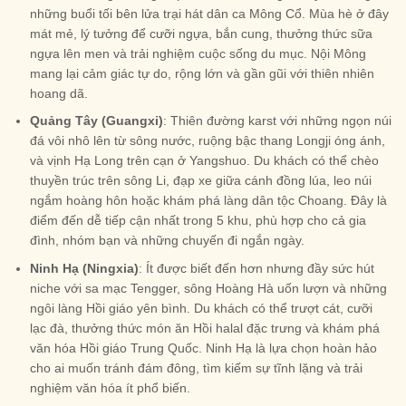
những buổi tối bên lửa trại hát dân ca Mông Cổ. Mùa hè ở đây
mát mẻ, lý tưởng để cưỡi ngựa, bắn cung, thưởng thức sữa
ngựa lên men và trải nghiệm cuộc sống du mục. Nội Mông
mang lại cảm giác tự do, rộng lớn và gần gũi với thiên nhiên
hoang dã.
Quảng Tây (Guangxi)
: Thiên đường karst với những ngọn núi
đá vôi nhô lên từ sông nước, ruộng bậc thang Longji óng ánh,
và vịnh Hạ Long trên cạn ở Yangshuo. Du khách có thể chèo
thuyền trúc trên sông Li, đạp xe giữa cánh đồng lúa, leo núi
ngắm hoàng hôn hoặc khám phá làng dân tộc Choang. Đây là
điểm đến dễ tiếp cận nhất trong 5 khu, phù hợp cho cả gia
đình, nhóm bạn và những chuyến đi ngắn ngày.
Ninh Hạ (Ningxia)
: Ít được biết đến hơn nhưng đầy sức hút
niche với sa mạc Tengger, sông Hoàng Hà uốn lượn và những
ngôi làng Hồi giáo yên bình. Du khách có thể trượt cát, cưỡi
lạc đà, thưởng thức món ăn Hồi halal đặc trưng và khám phá
văn hóa Hồi giáo Trung Quốc. Ninh Hạ là lựa chọn hoàn hảo
cho ai muốn tránh đám đông, tìm kiếm sự tĩnh lặng và trải
nghiệm văn hóa ít phổ biến.