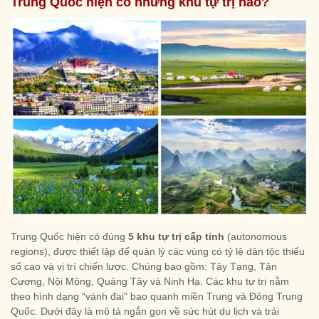
Trung Quốc hiện có những khu tự trị nào?
Trung Quốc hiện có đúng
5 khu tự trị cấp tỉnh
(autonomous
regions), được thiết lập để quản lý các vùng có tỷ lệ dân tộc thiểu
số cao và vị trí chiến lược. Chúng bao gồm: Tây Tạng, Tân
Cương, Nội Mông, Quảng Tây và Ninh Hạ. Các khu tự trị nằm
theo hình dạng “vành đai” bao quanh miền Trung và Đông Trung
Quốc. Dưới đây là mô tả ngắn gọn về sức hút du lịch và trải