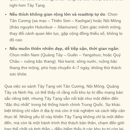
nghi hơn Tây Tạng.
Nếu thích không gian rộng lớn và roadtrip tự do
: Chọn
Tân Cương (sa mạc – Thiên Sơn – Kashgar) hoặc Nội Mông
(thảo nguyên Hulunbuir – Xilamuren). Cảm giác mênh mông,
thay đổi cảnh quan liên tục, gặp cộng đồng thiểu số, không lo
độ cao.
Nếu muốn thiên nhiên đẹp, dễ tiếp cận, thời gian ngắn
:
Chọn miền Nam (Quảng Tây – Guilin – Yangshuo; hoặc Quý
Châu – ruộng bậc thang). Núi karst, sông nước, ruộng bậc
thang thơ mộng, phù hợp chuyến 4–7 ngày, không thử thách
sức khỏe.
Qua việc so sánh Tây Tạng với Tân Cương, Nội Mông, Quảng
Tây và Ninh Hạ, có thể thấy rõ rằng mỗi khu tự trị đều mang bản
sắc riêng biệt, nhưng Tây Tạng vẫn nổi bật như một điểm đến
“đặc thù nhất” trong hệ thống hành chính Trung Quốc. Sự khác
biệt không chỉ nằm ở địa lý mà còn ở trải nghiệm và cách tiếp cận
thực tế. Những yếu tố này khiến Tây Tạng không chỉ là một điểm
đến, mà còn là một hành trình thử thách bản thân, chạm đến giới
hạn thể chất và tinh thần – điều hiếm thấy ở các khu tự trị còn lại.