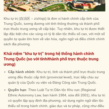
Khu tự trị (自治区 – zìzhìqū) là đơn vị hành chính cấp tỉnh của
Trung Quốc, tương đương với tỉnh thông thường và thành phố
trực thuộc trung ương về cấp bậc. Tuy nhiên, khu tự trị được thiết
lập đặc biệt cho các vùng có tỷ lệ dân tộc thiểu số cao, với một số
quyền tự quản lớn hơn về văn hóa, ngôn ngữ và điều chỉnh chính
sách địa phương.
Khái niệm “khu tự trị” trong hệ thống hành chính
Trung Quốc (so với tỉnh/thành phố trực thuộc trung
ương)
Cấp hành chính
: Khu tự trị, tỉnh và thành phố trực thuộc trung
ương đều thuộc cấp tỉnh (provincial level), trực tiếp chịu sự
quản lý của Quốc vụ viện và Đảng Cộng sản Trung Quốc.
Quyền hạn
: Theo Luật Tự trị Dân tộc Khu vực (Regional
Ethnic Autonomy Law, ban hành 1984, sửa đổi 2001), khu tự trị
có quyền lập quy định địa phương, sử dụng ngôn ngữ dân tộc
thiểu số trong hành chính, giáo dục và tư pháp, cũng như điều