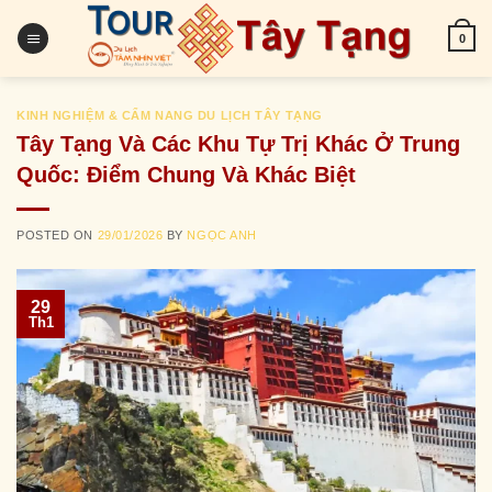
Skip
to
0
content
KINH NGHIỆM & CẨM NANG DU LỊCH TÂY TẠNG
Tây Tạng Và Các Khu Tự Trị Khác Ở Trung
Quốc: Điểm Chung Và Khác Biệt
POSTED ON
29/01/2026
BY
NGỌC ANH
29
Th1