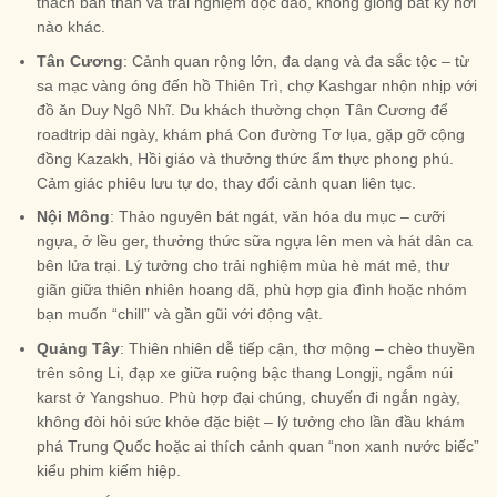
thách bản thân và trải nghiệm độc đáo, không giống bất kỳ nơi
nào khác.
Tân Cương
: Cảnh quan rộng lớn, đa dạng và đa sắc tộc – từ
sa mạc vàng óng đến hồ Thiên Trì, chợ Kashgar nhộn nhịp với
đồ ăn Duy Ngô Nhĩ. Du khách thường chọn Tân Cương để
roadtrip dài ngày, khám phá Con đường Tơ lụa, gặp gỡ cộng
đồng Kazakh, Hồi giáo và thưởng thức ẩm thực phong phú.
Cảm giác phiêu lưu tự do, thay đổi cảnh quan liên tục.
Nội Mông
: Thảo nguyên bát ngát, văn hóa du mục – cưỡi
ngựa, ở lều ger, thưởng thức sữa ngựa lên men và hát dân ca
bên lửa trại. Lý tưởng cho trải nghiệm mùa hè mát mẻ, thư
giãn giữa thiên nhiên hoang dã, phù hợp gia đình hoặc nhóm
bạn muốn “chill” và gần gũi với động vật.
Quảng Tây
: Thiên nhiên dễ tiếp cận, thơ mộng – chèo thuyền
trên sông Li, đạp xe giữa ruộng bậc thang Longji, ngắm núi
karst ở Yangshuo. Phù hợp đại chúng, chuyến đi ngắn ngày,
không đòi hỏi sức khỏe đặc biệt – lý tưởng cho lần đầu khám
phá Trung Quốc hoặc ai thích cảnh quan “non xanh nước biếc”
kiểu phim kiếm hiệp.