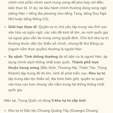
chỉnh một phần chính sách trung ương để phù hợp với điều
kiện thực tế. Ví dụ: tài liệu hành chính thường dùng song ngữ
(tiếng Hán + tiếng địa phương như tiếng Tạng, tiếng Duy Ngô
Nhĩ hoặc tiếng Mông Cổ).
Giới hạn thực tế
: Quyền tự trị chủ yếu tập trung vào lĩnh vực
văn hóa và ngôn ngữ; các vấn đề kinh tế lớn, an ninh quốc gia
và ngoại giao vẫn do trung ương quyết định. Chủ tịch khu tự trị
thường thuộc dân tộc thiểu số chính, nhưng Bí thư Đảng ủy
(người nắm thực quyền) thường là người Hán.
So sánh
:
Tỉnh thông thường
đa số dân cư là người Hán, áp
dụng chính sách thống nhất toàn quốc.
Thành phố trực
thuộc trung ương
(Bắc Kinh, Thượng Hải, Thiên Tân, Trùng
Khánh) tập trung đô thị lớn, kinh tế phát triển cao.
Khu tự trị
tập trung dân tộc thiểu số, địa hình biên giới, quyền tự quản
văn hóa cao hơn nhưng vẫn nằm trong hệ thống thống nhất
quốc gia.
Hiện tại, Trung Quốc có đúng
5 khu tự trị cấp tỉnh
:
Khu tự trị Dân tộc Choang Quảng Tây (Guangxi Zhuang