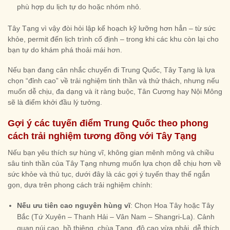
phù hợp du lịch tự do hoặc nhóm nhỏ.
Tây Tạng vì vậy đòi hỏi lập kế hoạch kỹ lưỡng hơn hẳn – từ sức
khỏe, permit đến lịch trình cố định – trong khi các khu còn lại cho
bạn tự do khám phá thoải mái hơn.
Nếu bạn đang cân nhắc chuyến đi Trung Quốc, Tây Tạng là lựa
chọn “đỉnh cao” về trải nghiệm tinh thần và thử thách, nhưng nếu
muốn dễ chịu, đa dạng và ít ràng buộc, Tân Cương hay Nội Mông
sẽ là điểm khởi đầu lý tưởng.
Gợi ý các tuyến điểm Trung Quốc theo phong
cách trải nghiệm tương đồng với Tây Tạng
Nếu bạn yêu thích sự hùng vĩ, không gian mênh mông và chiều
sâu tinh thần của Tây Tạng nhưng muốn lựa chọn dễ chịu hơn về
sức khỏe và thủ tục, dưới đây là các gợi ý tuyến thay thế ngắn
gọn, dựa trên phong cách trải nghiệm chính:
Nếu ưu tiên cao nguyên hùng vĩ
: Chọn Hoa Tây hoặc Tây
Bắc (Tứ Xuyên – Thanh Hải – Vân Nam – Shangri-La). Cảnh
quan núi cao, hồ thiêng, chùa Tạng, độ cao vừa phải, dễ thích