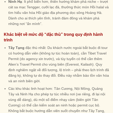
Ninh Hạ
: Ít phổ biến hơn, thiên hướng khám phá niche – trượt
cát sa mạc Tengger, cưỡi lạc đà, thưởng thức món Hồi halal và
tìm hiểu văn hóa Hồi giáo địa phương dọc sông Hoàng Hà.
Dành cho ai thích yên tĩnh, tránh đám đông và khám phá
những nơi “ẩn mình”.
Khác biệt về mức độ “đặc thù” trong quy định hành
trình
Tây Tạng
đặc thù nhất: Du khách nước ngoài bắt buộc đi tour
có hướng dẫn viên (không tự túc hoàn toàn), cần Tibet Travel
Permit (do agency xin trước), và tùy tuyến có thể cần thêm
Alien’s Travel Permit cho vùng biên (Everest, Kailash). Quy
định nghiêm ngặt về đối tượng, lộ trình – phải theo lịch trình đã
đăng ký, không tự do thay đổi. Điều này nhằm bảo tồn văn hóa
và an ninh biên giới.
Các khu khác linh hoạt hơn: Tân Cương, Nội Mông, Quảng
Tây và Ninh Hạ cho phép tự túc nhiều nơi (xe riêng, đi lại nội
vùng dễ dàng), dù một số điểm nhạy cảm (biên giới Tân
Cương) có thể cần kiểm soát an ninh hoặc permit cục bộ.
Không bắt buộc hướng dẫn viên suốt chuyến như Tây Tạng,