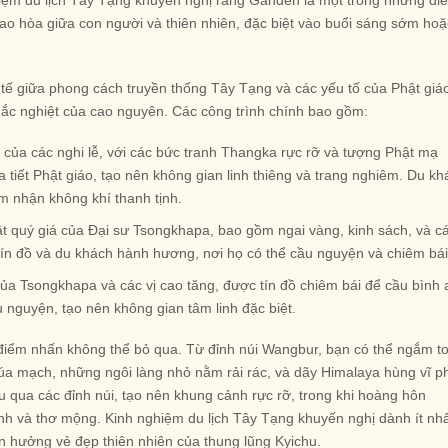
o hòa giữa con người và thiên nhiên, đặc biệt vào buổi sáng sớm hoặ
h tế giữa phong cách truyền thống Tây Tạng và các yếu tố của Phật giá
hắc nghiệt của cao nguyên. Các công trình chính bao gồm:
 của các nghi lễ, với các bức tranh Thangka rực rỡ và tượng Phật mạ
 tiết Phật giáo, tạo nên không gian linh thiêng và trang nghiêm. Du kh
m nhận không khí thanh tịnh.
ật quý giá của Đại sư Tsongkhapa, bao gồm ngai vàng, kinh sách, và c
tín đồ và du khách hành hương, nơi họ có thể cầu nguyện và chiêm bái
ủa Tsongkhapa và các vị cao tăng, được tín đồ chiêm bái để cầu bình 
nguyện, tạo nên không gian tâm linh đặc biệt.
iểm nhấn không thể bỏ qua. Từ đỉnh núi Wangbur, bạn có thể ngắm t
úa mạch, những ngôi làng nhỏ nằm rải rác, và dãy Himalaya hùng vĩ p
u qua các đỉnh núi, tạo nên khung cảnh rực rỡ, trong khi hoàng hôn
nh và thơ mộng. Kinh nghiệm du lịch Tây Tạng khuyến nghị dành ít nh
ận hưởng vẻ đẹp thiên nhiên của thung lũng Kyichu.