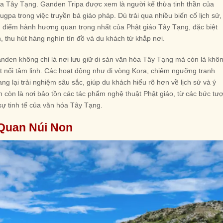
của Tây Tạng. Ganden Tripa được xem là người kế thừa tinh thần của
gpa trong việc truyền bá giáo pháp. Dù trải qua nhiều biến cố lịch sử,
g điểm hành hương quan trọng nhất của Phật giáo Tây Tạng, đặc biệt
, thu hút hàng nghìn tín đồ và du khách từ khắp nơi.
nden không chỉ là nơi lưu giữ di sản văn hóa Tây Tạng mà còn là khô
t nối tâm linh. Các hoạt động như đi vòng Kora, chiêm ngưỡng tranh
g lại trải nghiệm sâu sắc, giúp du khách hiểu rõ hơn về lịch sử và ý
 còn là nơi bảo tồn các tác phẩm nghệ thuật Phật giáo, từ các bức tư
sự tinh tế của văn hóa Tây Tạng.
 Quan Núi Non