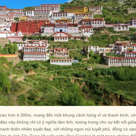
ộ cao hơn 4.300m, mang đến một khung cảnh hùng vĩ và thanh bình, vớ
 đáo này không chỉ có ý nghĩa tâm linh, tượng trưng cho sự kết nối giữ
tranh thiên nhiên tuyệt đẹp, với những ngọn núi tuyết phủ, đồng cỏ xa
iệm du lịch Tây Tạng khuyến nghị rằng Ganden là một trong những đi