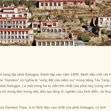
i sáng lập phái Gelugpa, thành lập vào năm 1409, đánh dấu một cột 
ên “Ganden” có nghĩa là “vùng đất của niềm vui” trong tiếng Tây Tạng,
phái Gelugpa. Là một trong ba tu viện lớn nhất của phái này (cùng với 
trò trung tâm trong việc đào tạo tăng sĩ, nghiên cứu kinh điển, và thự
 của Ganden Tripa, vị trí lãnh đạo cao nhất của phái Gelugpa, có ảnh