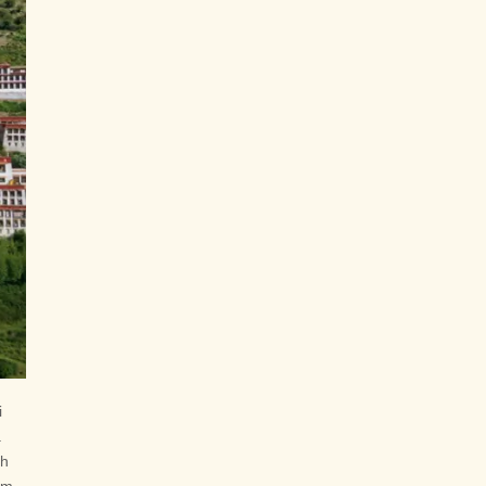
i
a
nh
ểm