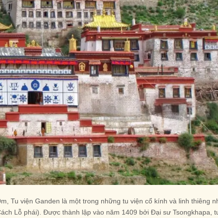
, Tu viện Ganden là một trong những tu viện cổ kính và linh thiêng n
Cách Lỗ phái). Được thành lập vào năm 1409 bởi Đại sư Tsongkhapa, t