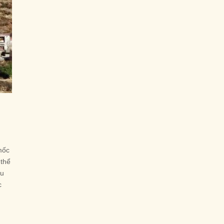
mốc
 thể
tu
c