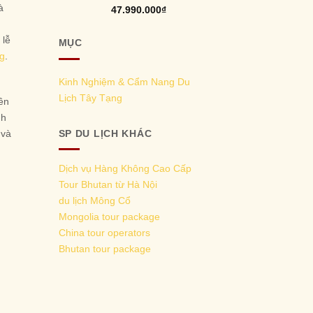
à
Rated
5.00
47.990.000
₫
out of 5
 lễ
MỤC
ng
.
Kinh Nghiệm & Cẩm Nang Du
Lịch Tây Tạng
rên
nh
 và
SP DU LỊCH KHÁC
Dịch vụ Hàng Không Cao Cấp
Tour Bhutan từ Hà Nội
du lịch Mông Cổ
Mongolia tour package
China tour operators
Bhutan tour package