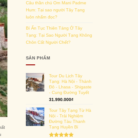
Câu thần chú Om Mani Padme
Hum: Tại sao người Tây Tạng
luôn nhẩm đọc?
Bí Ẩn Tục Thiên Táng Ở Tây
Tạng: Tại Sao Người Tạng Không
Chôn Cất Người Chết?
SẢN PHẨM
Tour Du Lịch Tây
Tạng: Hà Nội - Thành
Đô - Lhasa - Shigaste
- Cung Đường Tuyết
31.990.000
₫
Tour Tây Tạng Từ Hà
Nội - Trải Nghiệm
Đường Tàu Thanh
Tạng Huyền Bí
hất
u