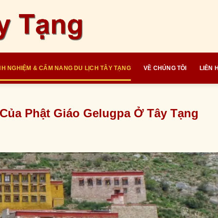
NH NGHIỆM & CẨM NANG DU LỊCH TÂY TẠNG
VỀ CHÚNG TÔI
LIÊN 
 Của Phật Giáo Gelugpa Ở Tây Tạng