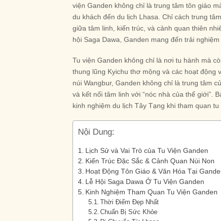
viện Ganden không chỉ là trung tâm tôn giáo m
du khách đến du lịch Lhasa. Chỉ cách trung t
giữa tâm linh, kiến trúc, và cảnh quan thiên nhi
hội Saga Dawa, Ganden mang đến trải nghiệm t
Tu viện Ganden không chỉ là nơi tu hành mà cò
thung lũng Kyichu thơ mộng và các hoạt động vă
núi Wangbur, Ganden không chỉ là trung tâm c
và kết nối tâm linh với “nóc nhà của thế giới”. B
kinh nghiệm du lịch Tây Tạng khi tham quan tu 
Nội Dung:
Lịch Sử và Vai Trò của Tu Viện Ganden
Kiến Trúc Đặc Sắc & Cảnh Quan Núi Non
Hoạt Động Tôn Giáo & Văn Hóa Tại Gande
Lễ Hội Saga Dawa Ở Tu Viện Ganden
Kinh Nghiệm Tham Quan Tu Viện Ganden
Thời Điểm Đẹp Nhất
Chuẩn Bị Sức Khỏe