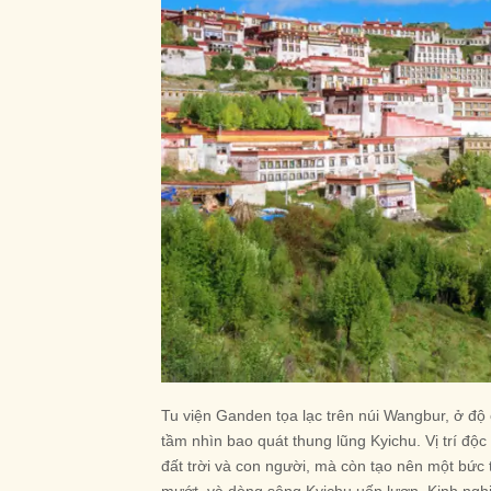
Tu viện Ganden tọa lạc trên núi Wangbur, ở đ
tầm nhìn bao quát thung lũng Kyichu. Vị trí độc
đất trời và con người, mà còn tạo nên một bức 
mướt, và dòng sông Kyichu uốn lượn. Kinh ngh