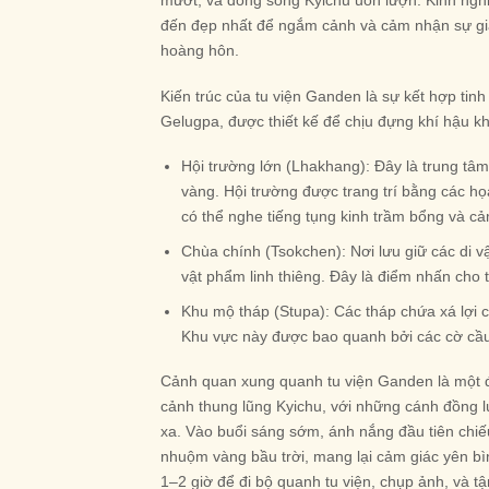
đến đẹp nhất để ngắm cảnh và cảm nhận sự gia
hoàng hôn.
Kiến trúc của tu viện Ganden là sự kết hợp tin
Gelugpa, được thiết kế để chịu đựng khí hậu k
Hội trường lớn (Lhakhang): Đây là trung tâm
vàng. Hội trường được trang trí bằng các họa
có thể nghe tiếng tụng kinh trầm bổng và cả
Chùa chính (Tsokchen): Nơi lưu giữ các di v
vật phẩm linh thiêng. Đây là điểm nhấn cho 
Khu mộ tháp (Stupa): Các tháp chứa xá lợi c
Khu vực này được bao quanh bởi các cờ cầu 
Cảnh quan xung quanh tu viện Ganden là một đ
cảnh thung lũng Kyichu, với những cánh đồng l
xa. Vào buổi sáng sớm, ánh nắng đầu tiên chiế
nhuộm vàng bầu trời, mang lại cảm giác yên bì
1–2 giờ để đi bộ quanh tu viện, chụp ảnh, và t