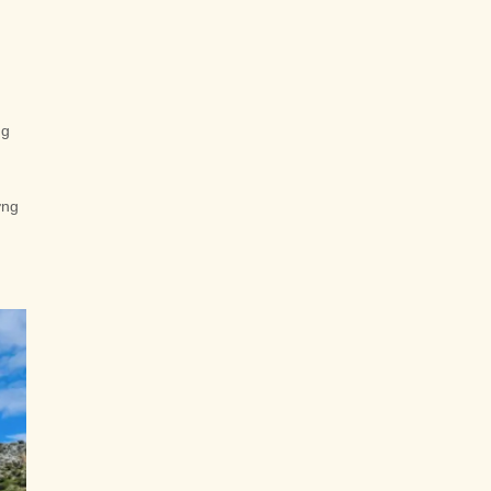
ng
ợng