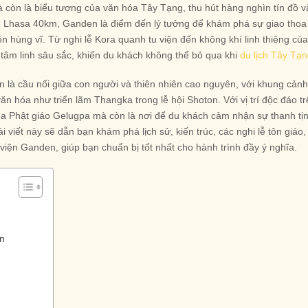
à còn là biểu tượng của văn hóa Tây Tạng, thu hút hàng nghìn tín đồ v
âm Lhasa 40km, Ganden là điểm đến lý tưởng để khám phá sự giao thoa
ên hùng vĩ. Từ nghi lễ Kora quanh tu viện đến không khí linh thiêng của
âm linh sâu sắc, khiến du khách không thể bỏ qua khi
du lịch Tây Tạ
n là cầu nối giữa con người và thiên nhiên cao nguyên, với khung cảnh
n hóa như triển lãm Thangka trong lễ hội Shoton. Với vị trí độc đáo t
ủa Phật giáo Gelugpa mà còn là nơi để du khách cảm nhận sự thanh tị
ài viết này sẽ dẫn bạn khám phá lịch sử, kiến trúc, các nghi lễ tôn giáo,
viện Ganden, giúp bạn chuẩn bị tốt nhất cho hành trình đầy ý nghĩa.
n